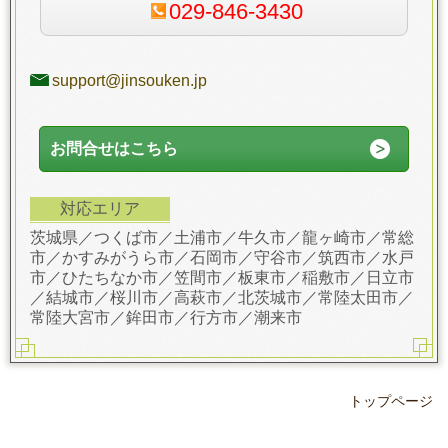
029-846-3430
support@jinsouken.jp
お問合せはこちら
対応エリア
茨城県／つくば市／土浦市／牛久市／龍ヶ崎市／常総
市／かすみがうら市／石岡市／守谷市／筑西市／水戸
市／ひたちなか市／笠間市／板東市／稲敷市／日立市
／結城市／桜川市／高萩市／北茨城市／常陸太田市／
常陸大宮市／鉾田市／行方市／潮来市
トップページ